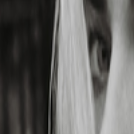
839 kbps
21.8 MB
3′37″
更多伴奏信息
歌手
:
Beatrich
格式
:
flac
(支持mp3下载)
价格
:
20.00
码率
:
839 kbps
大小
:
21.8 MB
长度
:
3′37″
收藏
:
84
分类
:
精消原版立体声伴奏
曲风
: