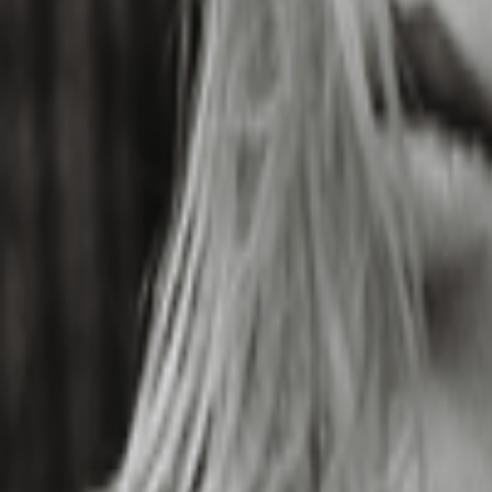
下载说明
伴奏评论
暂无评论
立即评论
立即评论
相关推荐