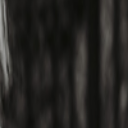
调服务。下载版本为FLAC格式音频。