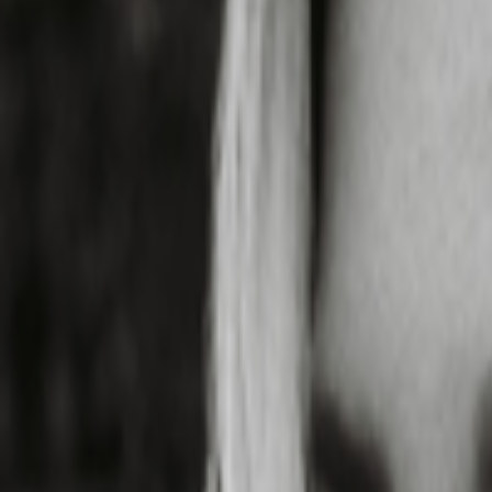
ID:
222932
说明：试听带广告和干扰声，音质有压缩，下载为无广告无干
Superstar (精消无和声纯伴奏)
Beatrich
可试听
00:00
03:37
下载伴奏
更多格式
联系
投诉
试听用于确认版本，购买后可下载无广告无干扰声文件，并可
歌手
:
Beatrich
FLAC
20.00
元