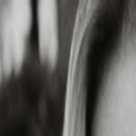
先锋伴奏网
热门
专辑
歌手
求伴奏
新手教程
搜索伴奏
登录
打开移动菜单
SQ
Superstar (精消无和声纯伴奏)