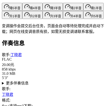
降
5
半音
降
4
半音
降
3
半音
降
2
半音
降
1
半音
升
1
半音
升
2
半音
升
3
半音
升
4
半音
升
5
半音
变调操作会提交后台任务，页面会自动等待处理完成并启动下
载；网页在线变调音质有损，如需无损变调请联系客服。
伴奏信息
歌手
:
丁晓君
FLAC
20.00
元
858 kbps
31.0 MB
5′3″
更多伴奏信息
歌手
:
丁晓君
格式
:
flac
(支持mp3下载)