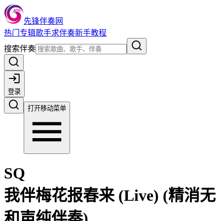
先锋伴奏网
热门
专辑
歌手
求伴奏
新手教程
搜索伴奏
登录
打开移动菜单
SQ
我伴梅花报春来 (Live) (精消无
和声纯伴奏)