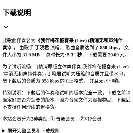
下载说明
此歌曲伴奏名为
《
我伴梅花报春来 (Live) (精消无和声纯伴
奏)
》
， 由歌手
丁晓君
演唱， 歌曲音质达到了
858 kbps
， 文
件大小为
31.0 MB
， 总时长为:
5′3″
秒
， 下载需要
20.00
元。
为了试听流畅， [
精消原版立体声伴奏
]
我伴梅花报春来 (Live)
(精消无和声纯伴奏)
-
丁晓君
试听为压缩的音质并且带水印，
您下载后的音质为
858 kbps
的
flac
格式， 并且无水印哟。
特别说明：下载后的伴奏和试听的版本完全一致，下载之前请
确定好是否为您要的版本，因为音频文件为虚拟物品，下载后
不支持任何理由的退换货。
本站会员分为2种类型: ① 普通会员，②VIP会员
展开完整会员和下载规则