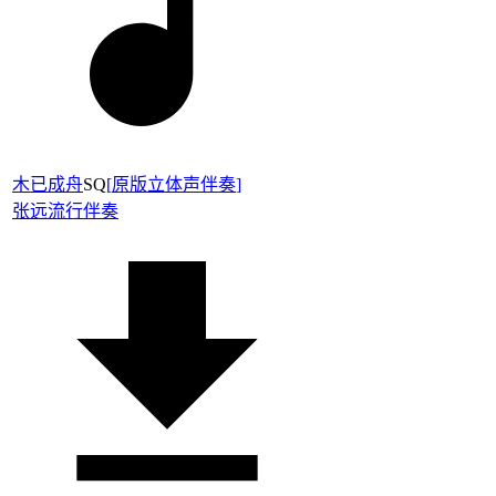
木已成舟
SQ
[
原版立体声伴奏
]
张远
流行伴奏