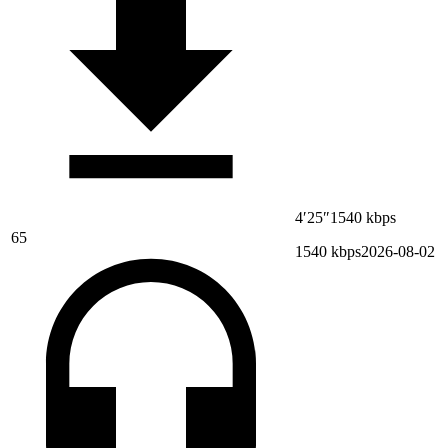
4′25″
1540 kbps
65
1540 kbps
2026-08-02