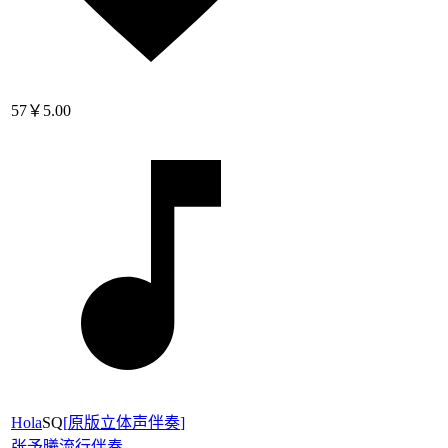
57
￥5.00
Hola
SQ
[
原版立体声伴奏
]
张予曦
流行伴奏