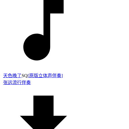
天色晚了
SQ
[
原版立体声伴奏
]
张远
流行伴奏