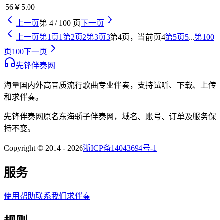
56
￥5.00
上一页
第
4
/
100
页
下一页
上一页
第
1
页
1
第
2
页
2
第
3
页
3
第
4
页，当前页
4
第
5
页
5
...
第
100
页
100
下一页
先锋伴奏网
海量国内外高音质流行歌曲专业伴奏，支持试听、下载、上传
和求伴奏。
先锋伴奏网
原名
东海骄子伴奏网
，域名、账号、订单及服务保
持不变。
Copyright © 2014 -
2026
浙ICP备14043694号-1
服务
使用帮助
联系我们
求伴奏