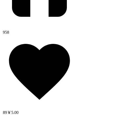
958
89
￥5.00