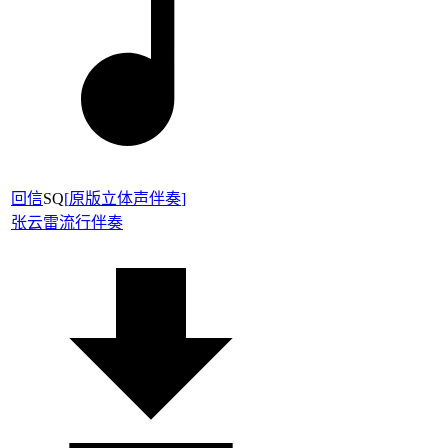
回信
SQ
[
原版立体声伴奏
]
张云雷
流行伴奏