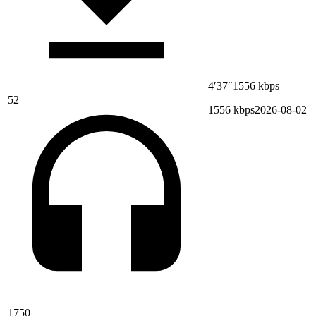
4′37″
1556 kbps
52
1556 kbps
2026-08-02
1750