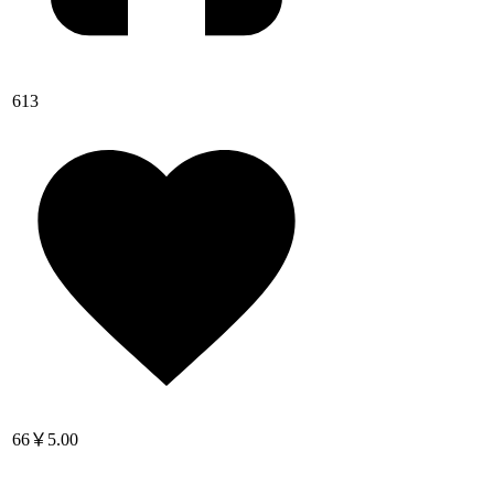
613
66
￥5.00