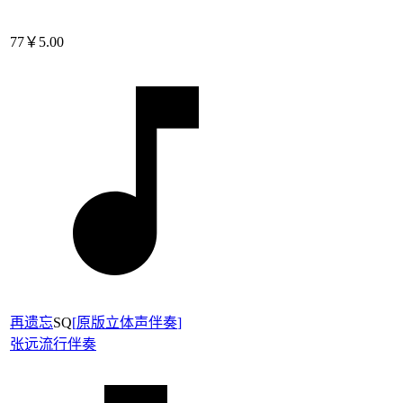
77
￥5.00
再遗忘
SQ
[
原版立体声伴奏
]
张远
流行伴奏