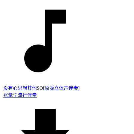
没有心思想其他
SQ
[
原版立体声伴奏
]
张紫宁
流行伴奏