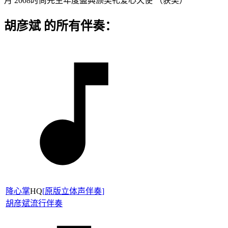
胡彦斌 的所有伴奏：
降心掌
HQ
[
原版立体声伴奏
]
胡彦斌
流行伴奏