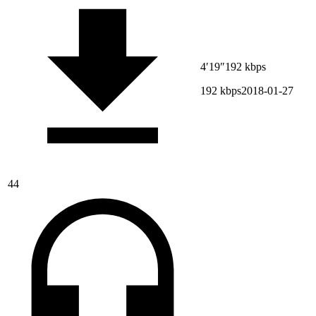
4′19″
192 kbps
192 kbps
2018-01-27
44