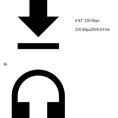
4′42″
320 kbps
320 kbps
2018-03-04
36