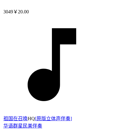
3049
￥20.00
祖国在召唤
HQ
[
原版立体声伴奏
]
华语群星
民美伴奏