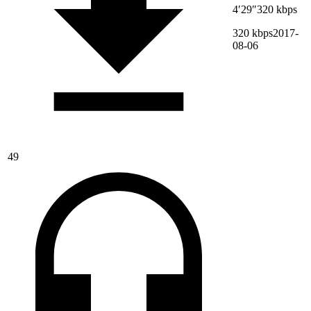
4′29″
320 kbps
320 kbps
2017-
08-06
49