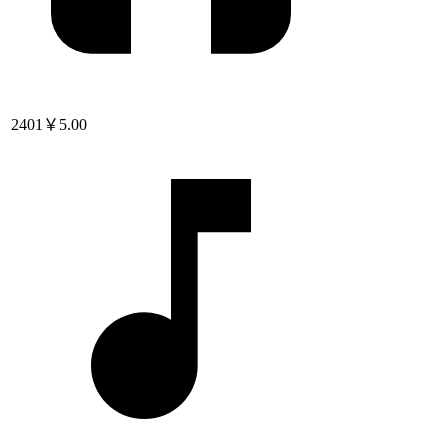
2401
￥5.00