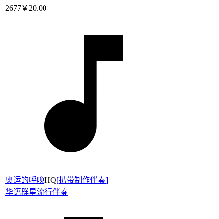
2677
￥20.00
奥运的呼唤
HQ
[
扒带制作伴奏
]
华语群星
流行伴奏