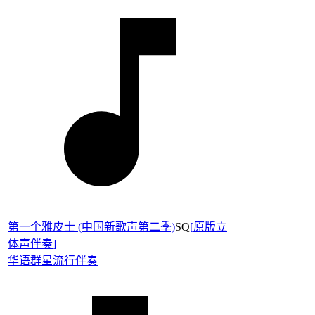
第一个雅皮士 (中国新歌声第二季)
SQ
[
原版立
体声伴奏
]
华语群星
流行伴奏