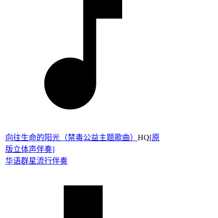
向往生命的阳光（禁毒公益主题歌曲）
HQ
[
原
版立体声伴奏
]
华语群星
流行伴奏