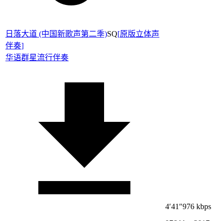
日落大道 (中国新歌声第二季)
SQ
[
原版立体声
伴奏
]
华语群星
流行伴奏
4′41″
976 kbps