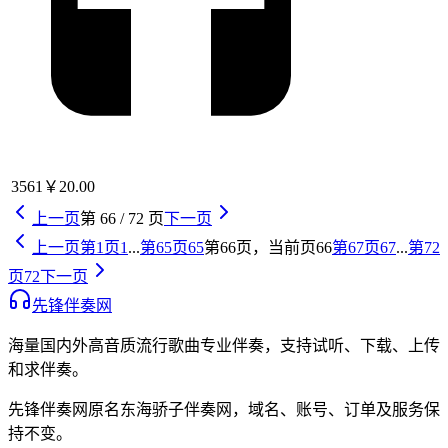
3561
￥20.00
上一页
第
66
/
72
页
下一页
上一页
第
1
页
1
...
第
65
页
65
第
66
页，当前页
66
第
67
页
67
...
第
72
页
72
下一页
先锋伴奏网
海量国内外高音质流行歌曲专业伴奏，支持试听、下载、上传
和求伴奏。
先锋伴奏网
原名
东海骄子伴奏网
，域名、账号、订单及服务保
持不变。