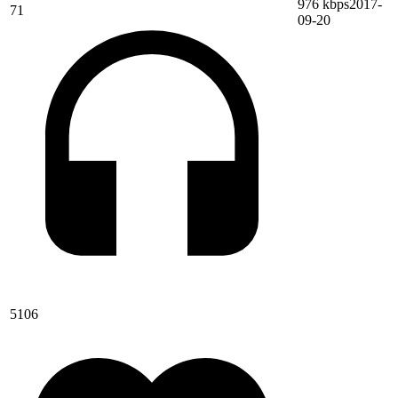
976 kbps
2017-
71
09-20
5106