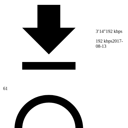
3′14″
192 kbps
192 kbps
2017-
08-13
61