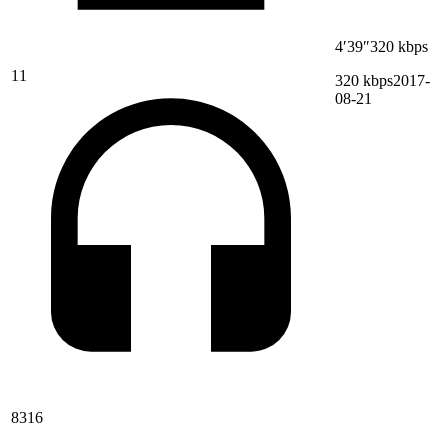
4′39″
320 kbps
11
320 kbps
2017-
08-21
8316