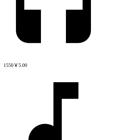
1550
￥5.00