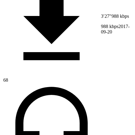
3′27″
988 kbps
988 kbps
2017-
09-20
68