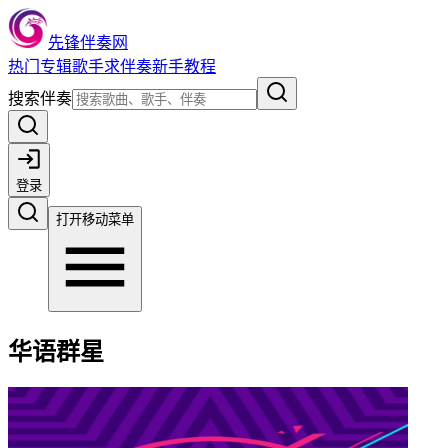
先锋伴奏网
热门
专辑
歌手
求伴奏
新手教程
搜索伴奏
登录
打开移动菜单
华语群星