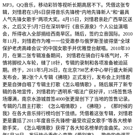
MP3，QQ音乐，移动彩铃等视听长期高居不下。凭借这张专
辑，刘惜君在3月6日获得音乐先锋榜“内地先锋新人”和“最具
人气先锋女歌手”两项大奖。4月15日，刘惜君亲赴广西旱区送
水，之后又于5月7日在深圳举行《音乐源泉》个人公益演唱
会，所得收入全部捐给西南旱区。随后，签约立音国际。2010
年11月，刘惜君作为唯一一位受邀参与俄罗斯圣彼得堡“全球
保护老虎高峰会议“的中国女歌手并优雅登台献唱。2010年10
月，在第二张专辑准备期间， 刘惜君在骑自行车练气时，不
慎将脚绞入车轮，缝了18针，专辑的录制和各项准备被迫延
期。终于，2011年5月26日，在北京798艺术中心举行盛大新闻
发布会，第2张个人专辑《拂晓》正式发行，发布会上刘惜君
更是自弹自唱了专辑主打歌《怎么唱情歌》。随后展开了新专
辑的各地宣传，刘惜君的“透明系”唱法广获好评，15场签售场
场爆满，南京水游城首签4000张更是创下了当地的签售记录。
专辑的几首主打歌：《怎么唱情歌》，《拂晓》，《那时候的
我》在各大音乐排行榜均创下佳绩。凭借着这张专辑，刘惜君
更是囊括了2011年度音乐先锋榜“最受欢迎女歌手”等各大榜单
歌手奖，《怎么唱情歌》获得了各大知名榜单的金曲奖。2012