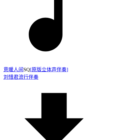
意暖人间
SQ
[
原版立体声伴奏
]
刘惜君
流行伴奏