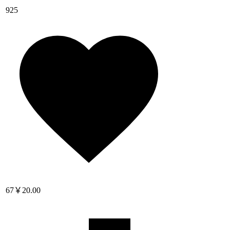
925
67
￥20.00