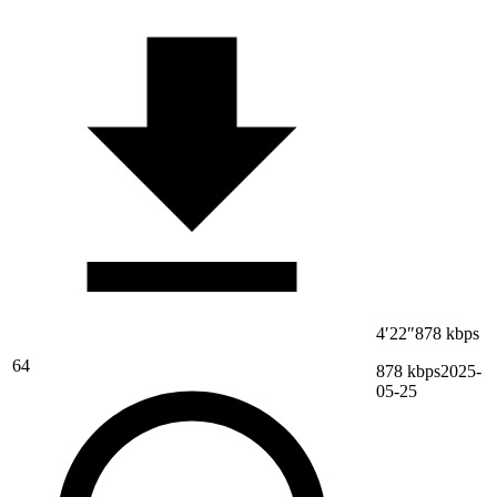
4′22″
878 kbps
64
878 kbps
2025-
05-25