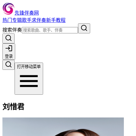
先锋伴奏网
热门
专辑
歌手
求伴奏
新手教程
搜索伴奏
登录
打开移动菜单
刘惜君