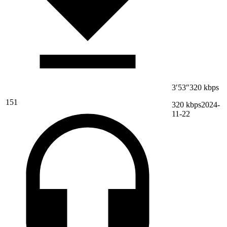
3′53″
320 kbps
151
320 kbps
2024-
11-22