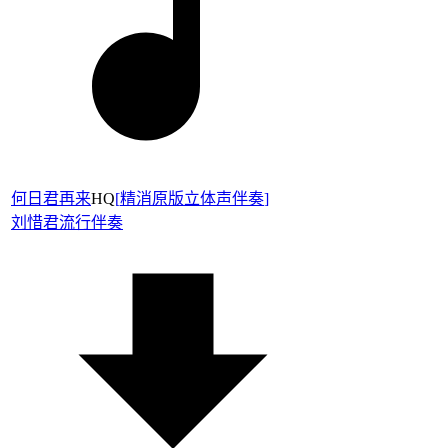
何日君再来
HQ
[
精消原版立体声伴奏
]
刘惜君
流行伴奏