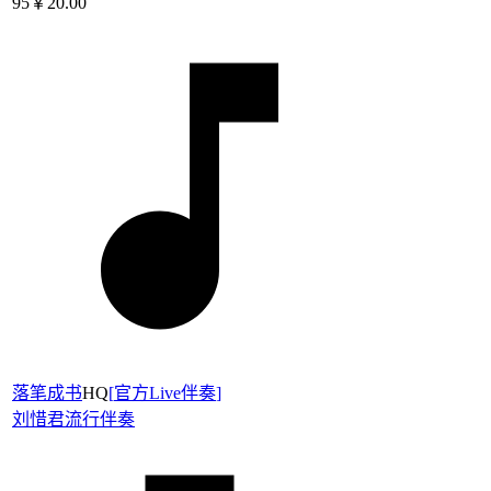
95
￥20.00
落笔成书
HQ
[
官方Live伴奏
]
刘惜君
流行伴奏