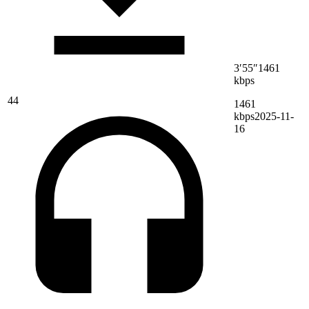
3′55″
1461
kbps
44
1461
kbps
2025-11-
16