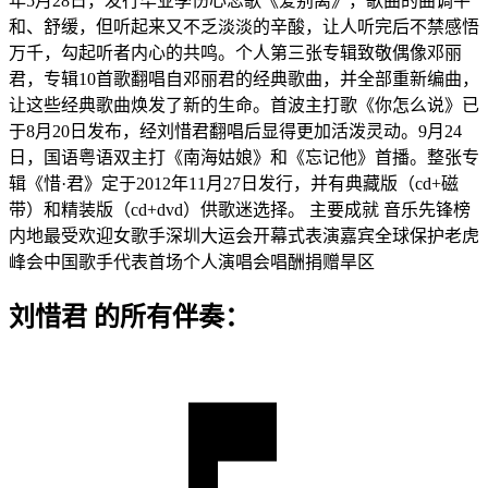
年5月28日，发行毕业季伤心恋歌《爱别离》，歌曲的曲调平
和、舒缓，但听起来又不乏淡淡的辛酸，让人听完后不禁感悟
万千，勾起听者内心的共鸣。个人第三张专辑致敬偶像邓丽
君，专辑10首歌翻唱自邓丽君的经典歌曲，并全部重新编曲，
让这些经典歌曲焕发了新的生命。首波主打歌《你怎么说》已
于8月20日发布，经刘惜君翻唱后显得更加活泼灵动。9月24
日，国语粤语双主打《南海姑娘》和《忘记他》首播。整张专
辑《惜·君》定于2012年11月27日发行，并有典藏版（cd+磁
带）和精装版（cd+dvd）供歌迷选择。 主要成就 音乐先锋榜
内地最受欢迎女歌手深圳大运会开幕式表演嘉宾全球保护老虎
峰会中国歌手代表首场个人演唱会唱酬捐赠旱区
刘惜君 的所有伴奏：