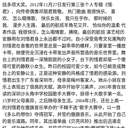
括多项大奖。2012年11月27日发行第三张个人专辑《惜·
君》，向传奇偶像邓丽君致敬。 热门歌曲 我很快乐、 喜
欢、 怎么唱情歌、 快乐女孩、 我只在乎你、 那时候的
我、 漫步人生路、 最后的航班羊角花又开、 恰似你的温柔 代
表作品 我很快乐，怎么唱情歌，拂晓，最后的航班 演艺经历
安静用在刘惜君身上永远都不过时。自小深受南粤文化熏陶的
刘惜君在音像的世界里总是一副乖乖的模样，只要家里一播放
卡带，她便完全沉浸在卡带发出声音所营造的音乐世界里。舞
台上的刘惜君是一深情款款的小女子，台下的惜君却是一个傻
得可爱的静默小女生。昨日的校园可爱少女，如今已蜕变成舞
台上的安静公主，正是这种安静的风格成了惜君的感染源。刘
惜君出生于广东省深圳市，母亲是梅州客家人。她从小就在音
乐上表现出了很高的天赋，高中开始学习美声，2003年曾在就
读的深圳沙头角中学校园歌手大赛中，获得十大歌手第一名。
15岁时父母离异，之后随母亲生活。2004年2月，还在上高一
的刘惜君在傲旗音乐举办的“不精不选”歌手大赛中，以一首
《多么的想你》夺得冠军，并签约傲旗音乐，从此开始了自己
的音乐道路。同年，其出道单曲《贝壳风铃》推出后迅速走