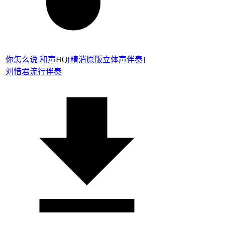
你怎么说 和声
HQ
[
精消原版立体声伴奏
]
刘惜君
流行伴奏