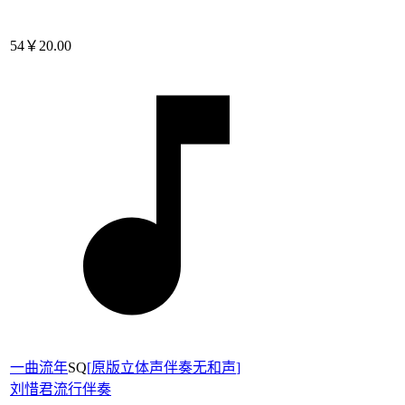
54
￥20.00
一曲流年
SQ
[
原版立体声伴奏无和声
]
刘惜君
流行伴奏