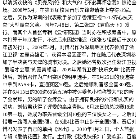
以清新欢快的《贝壳风铃》和大气的《不必再怀念我》惊艳全
场。2008年5月，在第五届校园音乐先锋邀请赛上夺得亚军。
之后，又作为深圳的代表歌手参加了香港亚视“5·12齐心抗天
灾”大型赈灾义演。同年7月8日，第二张EP《君临天下》发
行。而其个人首张专辑《爱情花园》当时亦在积极筹备中，原
本打算于年底发行，不过后来因故推迟（这张专辑最后于2010
年初发行）。2009年3月，刘惜君作为深圳地区代表参加了浙
江卫视“麦霸英雄汇”，获得本唱区亚军，并在随后代表深圳参
加了半决赛与天津的城市对决。之后她还曾数次担任浙江卫视
“爱唱才会赢”的嘉宾领唱。2009年湖南卫视“快乐女声”比赛开
始后，刘惜君作为广州赛区的明星选手，在5月25日的预选赛
中拿到PASS卡，直通赛区50强。之后她顺利晋级全国300强，
并在6月13日的300进60第五场中被评委包小柏称赞为“女的听
了会崇拜，男的听了会疼爱”。由于拥有良好的外形和扎实的
唱功，刘惜君获得了评委的高度青睐。6月26日的总决赛18进
10第一场，她成为率先晋级全国10强的三位快女之一。之后刘
惜君一路闯入全国5强。在5进4比赛中止步于全国5强。赛后刘
惜君发表了自己的单曲《退出》。2010年1月21日，个人首张
专辑《爱情花园》发行。主打歌《我很快乐》广受欢迎，百度