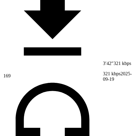
3′42″
321 kbps
321 kbps
2025-
169
09-19