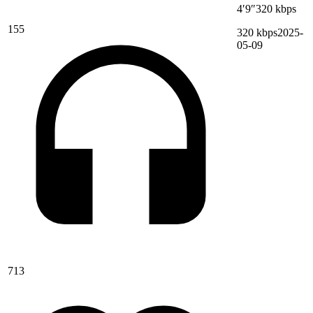
4′9″
320 kbps
155
320 kbps
2025-
05-09
713