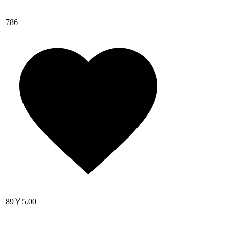
786
89
￥5.00