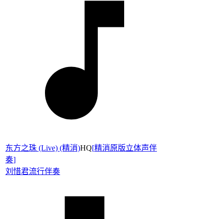
东方之珠 (Live) (精消)
HQ
[
精消原版立体声伴
奏
]
刘惜君
流行伴奏