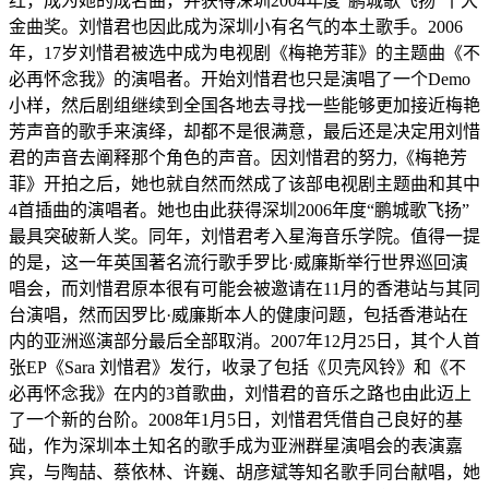
红，成为她的成名曲，并获得深圳2004年度“鹏城歌飞扬”十大
金曲奖。刘惜君也因此成为深圳小有名气的本土歌手。2006
年，17岁刘惜君被选中成为电视剧《梅艳芳菲》的主题曲《不
必再怀念我》的演唱者。开始刘惜君也只是演唱了一个Demo
小样，然后剧组继续到全国各地去寻找一些能够更加接近梅艳
芳声音的歌手来演绎，却都不是很满意，最后还是决定用刘惜
君的声音去阐释那个角色的声音。因刘惜君的努力,《梅艳芳
菲》开拍之后，她也就自然而然成了该部电视剧主题曲和其中
4首插曲的演唱者。她也由此获得深圳2006年度“鹏城歌飞扬”
最具突破新人奖。同年，刘惜君考入星海音乐学院。值得一提
的是，这一年英国著名流行歌手罗比·威廉斯举行世界巡回演
唱会，而刘惜君原本很有可能会被邀请在11月的香港站与其同
台演唱，然而因罗比·威廉斯本人的健康问题，包括香港站在
内的亚洲巡演部分最后全部取消。2007年12月25日，其个人首
张EP《Sara 刘惜君》发行，收录了包括《贝壳风铃》和《不
必再怀念我》在内的3首歌曲，刘惜君的音乐之路也由此迈上
了一个新的台阶。2008年1月5日，刘惜君凭借自己良好的基
础，作为深圳本土知名的歌手成为亚洲群星演唱会的表演嘉
宾，与陶喆、蔡依林、许巍、胡彦斌等知名歌手同台献唱，她