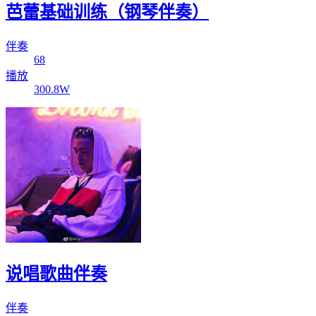
芭蕾基础训练（钢琴伴奏）
伴奏
68
播放
300.8W
说唱歌曲伴奏
伴奏