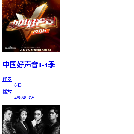
中国好声音1-4季
伴奏
643
播放
48858.3W