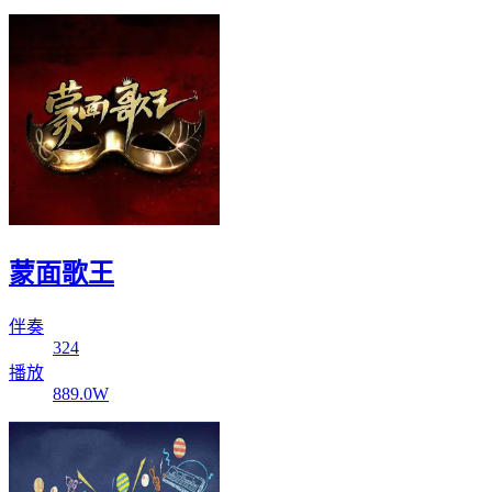
蒙面歌王
伴奏
324
播放
889.0W