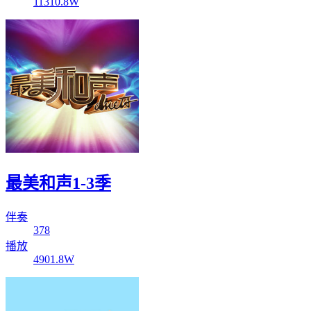
11310.8W
最美和声1-3季
伴奏
378
播放
4901.8W