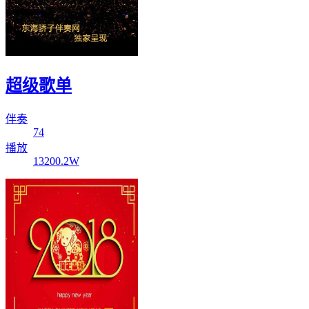
超级歌单
伴奏
74
播放
13200.2W