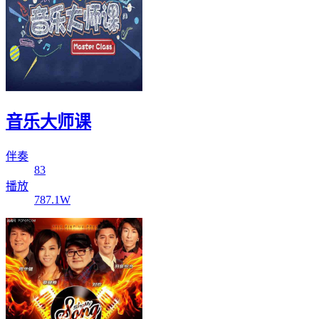
音乐大师课
伴奏
83
播放
787.1W