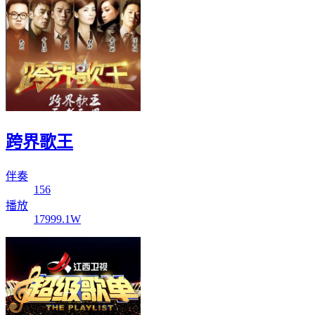
跨界歌王
伴奏
156
播放
17999.1W