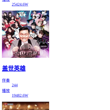
25424.6W
盖世英雄
伴奏
244
播放
19482.6W