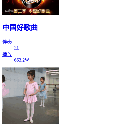
中国好歌曲
伴奏
21
播放
663.2W