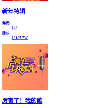
新年特辑
伴奏
148
播放
12185.7W
厉害了！我的歌