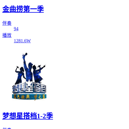
金曲捞第一季
伴奏
94
播放
1281.6W
梦想星搭档1-2季