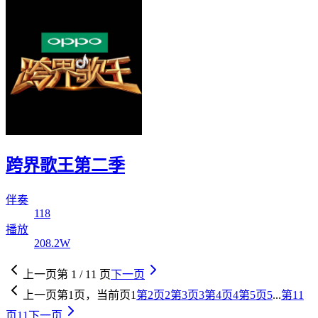
跨界歌王第二季
伴奏
118
播放
208.2W
上一页
第
1
/
11
页
下一页
上一页
第
1
页，当前页
1
第
2
页
2
第
3
页
3
第
4
页
4
第
5
页
5
...
第
11
页
11
下一页