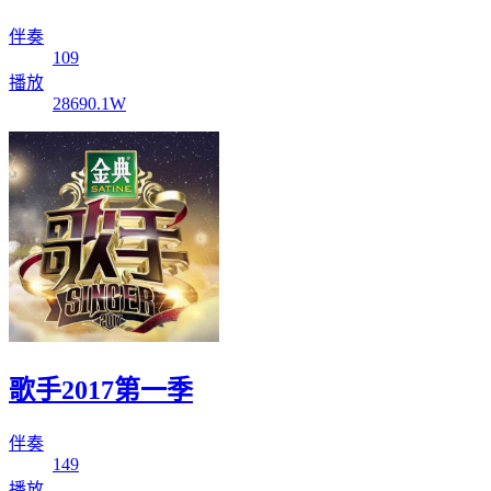
伴奏
109
播放
28690.1W
歌手2017第一季
伴奏
149
播放