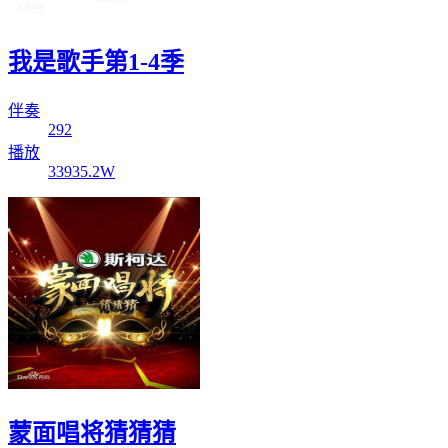
我是歌手第1-4季
伴奏
292
播放
33935.2W
蒙面唱将猜猜猜